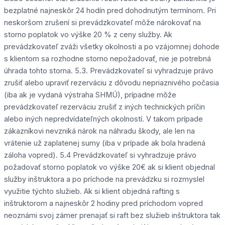
bezplatné najneskôr 24 hodín pred dohodnutým termínom. Pri
neskoršom zrušení si prevádzkovateľ môže nárokovať na
storno poplatok vo výške 20 % z ceny služby. Ak
prevádzkovateľ zváži všetky okolnosti a po vzájomnej dohode
s klientom sa rozhodne storno nepožadovať, nie je potrebná
úhrada tohto storna. 5.3. Prevádzkovateľ si vyhradzuje právo
zrušiť alebo upraviť rezerváciu z dôvodu nepriaznivého počasia
(iba ak je vydaná výstraha SHMÚ), prípadne môže
prevádzkovateľ rezerváciu zrušiť z iných technických príčin
alebo iných nepredvídateľných okolností. V takom prípade
zákazníkovi nevzniká nárok na náhradu škody, ale len na
vrátenie už zaplatenej sumy (iba v prípade ak bola hradená
záloha vopred). 5.4 Prevádzkovateľ si vyhradzuje právo
požadovať storno poplatok vo výške 20€ ak si klient objednal
služby inštruktora a po príchode na prevádzku si rozmyslel
využitie týchto služieb. Ak si klient objedná rafting s
inštruktorom a najneskôr 2 hodiny pred príchodom vopred
neoznámi svoj zámer prenajať si raft bez služieb inštruktora tak