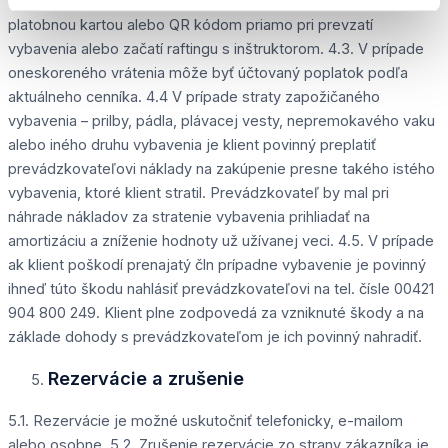
mieste prenájmu. 4.2. Platba sa uskutočňuje v hotovosti,
platobnou kartou alebo QR kódom priamo pri prevzatí
vybavenia alebo začatí raftingu s inštruktorom. 4.3. V prípade
oneskoreného vrátenia môže byť účtovaný poplatok podľa
aktuálneho cenníka. 4.4 V prípade straty zapožičaného
vybavenia – prilby, pádla, plávacej vesty, nepremokavého vaku
alebo iného druhu vybavenia je klient povinný preplatiť
prevádzkovateľovi náklady na zakúpenie presne takého istého
vybavenia, ktoré klient stratil. Prevádzkovateľ by mal pri
náhrade nákladov za stratenie vybavenia prihliadať na
amortizáciu a zníženie hodnoty už užívanej veci. 4.5. V prípade
ak klient poškodí prenajatý čln prípadne vybavenie je povinný
ihneď túto škodu nahlásiť prevádzkovateľovi na tel. čísle 00421
904 800 249. Klient plne zodpovedá za vzniknuté škody a na
základe dohody s prevádzkovateľom je ich povinný nahradiť.
Rezervácie a zrušenie
5.1. Rezervácie je možné uskutočniť telefonicky, e-mailom
alebo osobne. 5.2. Zrušenie rezervácie zo strany zákazníka je