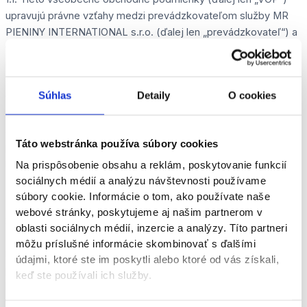
upravujú právne vzťahy medzi prevádzkovateľom služby MR
PIENINY INTERNATIONAL s.r.o. (ďalej len „prevádzkovateľ“) a
fyzickými alebo právnickými osobami (ďalej len „zákazník“),
ktoré využívajú služby požičovne člnov, raftov, bicyklov,
elektrických bicyklov a iného vodáckeho vybavenia. Rovnako
Súhlas
Detaily
O cookies
tieto podmienky upravujú právne vzťahy pri využívaní služby
rafting s inštruktorom. 1.2. Zákazník potvrdením rezervácie
alebo podpisom zmluvy/potvrdenia o prevzatí vybavenia
Táto webstránka používa súbory cookies
potvrdzuje, že si tieto VOP prečítal, porozumel im a súhlasí s
nimi.
Na prispôsobenie obsahu a reklám, poskytovanie funkcií
sociálnych médií a analýzu návštevnosti používame
Predmet služby
súbory cookie. Informácie o tom, ako používate naše
webové stránky, poskytujeme aj našim partnerom v
2.1. Prevádzkovateľ poskytuje prenájom člnov, raftov, pádiel,
oblasti sociálnych médií, inzercie a analýzy. Títo partneri
záchranných viest a ďalšieho vodáckeho vybavenia na
môžu príslušné informácie skombinovať s ďalšími
rekreačné splavy rieky Dunajec. Okrem uvedeného
údajmi, ktoré ste im poskytli alebo ktoré od vás získali,
prevádzkovateľ prenajíma aj horské bicykle a elektrické
keď ste používali ich služby.
bicykle. 2.2. Prenájom zahŕňa vybavenie v technickom stave
vhodnom na použitie, pokyny k bezpečnosti a v prípade